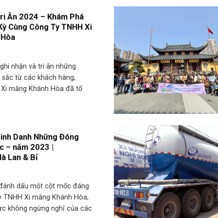
Tri Ân 2024 – Khám Phá
Kỳ Cùng Công Ty TNHH Xi
 Hòa
hi nhận và tri ân những
 sắc từ các khách hàng,
Xi măng Khánh Hòa đã tổ
Vinh Danh Những Đóng
c – năm 2023 |
à Lan & Bỉ
đánh dấu một cột mốc đáng
ty TNHH Xi măng Khánh Hòa,
lực không ngừng nghỉ của các