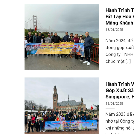
Hành Trình 
Bờ Tây Hoa 
Măng Khánh
18/01/2025
Năm 2024, để g
đóng góp xuất
Công ty TNHH 
chức một [...]
Hành Trình 
Góp Xuất Sắ
Singapore, H
18/01/2025
Năm 2023 đã 
nhớ tại Công 
khi những nỗ 