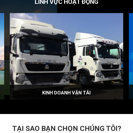
LĨNH VỰC HOẠT ĐỘNG
KINH DOANH VẬN TẢI
TẠI SAO BẠN CHỌN CHÚNG TÔI?