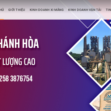
HỦ
GIỚI THIỆU
KINH DOANH XI MĂNG
KINH DOANH VẬN TẢI
TI