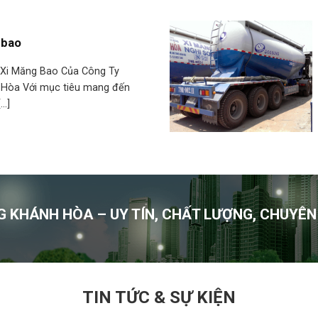
 bao
ở Xi Măng Bao Của Công Ty
Hòa Với mục tiêu mang đến
..]
G KHÁNH HÒA – UY TÍN, CHẤT LƯỢNG, CHUYÊN
TIN TỨC & SỰ KIỆN