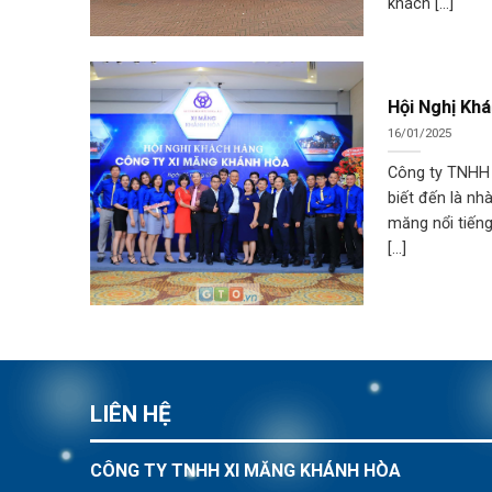
khách [...]
Hội Nghị Kh
16/01/2025
Công ty TNHH
biết đến là nh
măng nổi tiếng
[...]
LIÊN HỆ
CÔNG TY TNHH XI MĂNG KHÁNH HÒA